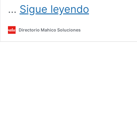
Domótica
…
Sigue leyendo
en
edificios
inteligentes
Directorio Mahico Soluciones