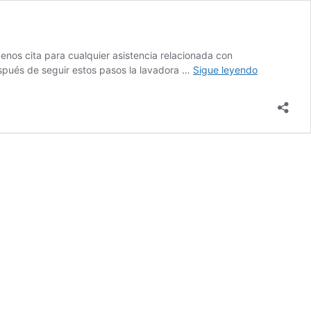
enos cita para cualquier asistencia relacionada con
¿Qué
espués de seguir estos pasos la lavadora …
Sigue leyendo
hacer
cuando
la
lavadora
hace
mucho
ruido?