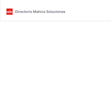
dureza
del
Directorio Mahico Soluciones
agua
en
casa