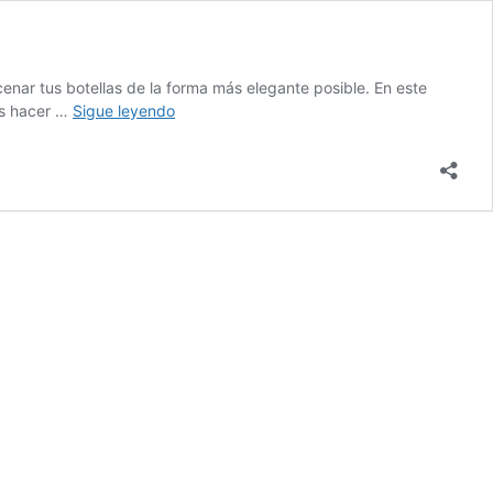
nar tus botellas de la forma más elegante posible. En este
Como
es hacer …
Sigue leyendo
hacer
una
vinoteca
de
madera
para
la
bodega