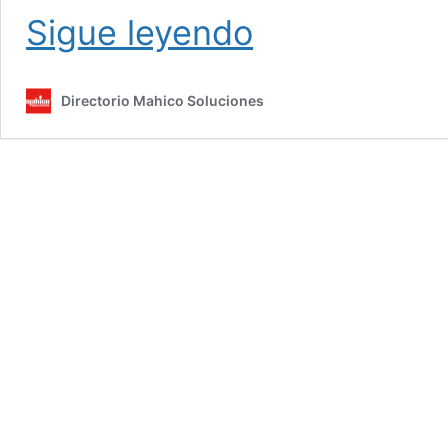
Cómo
Sigue leyendo
quitar
un
bidet
Directorio Mahico Soluciones
del
baño
durante
una
reforma
integral.