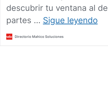
descubrir tu ventana al de
Tu
partes …
Sigue leyendo
venta
al
detalle
Directorio Mahico Soluciones
conoc
todas
las
partes
de
una
venta