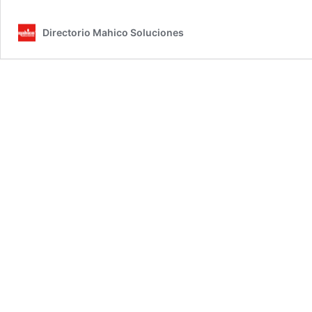
de
las
Directorio Mahico Soluciones
ventanas