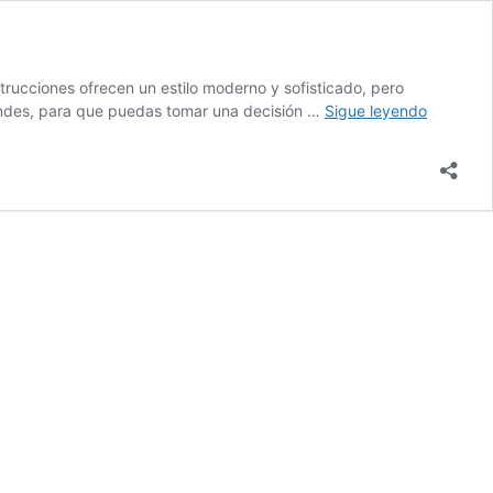
trucciones ofrecen un estilo moderno y sofisticado, pero
Ventajas
grandes, para que puedas tomar una decisión …
Sigue leyendo
e
inconven
de
las
casas
con
cristalera
grandes