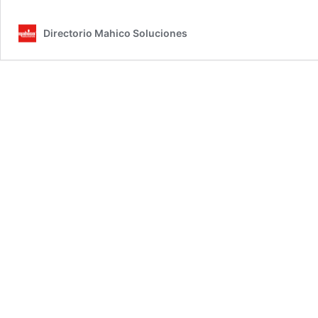
de
combinar
Directorio Mahico Soluciones
ventanas