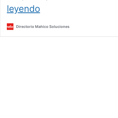
Ventanas
leyendo
de
aluminio
para
Directorio Mahico Soluciones
casa
una
opción
segura