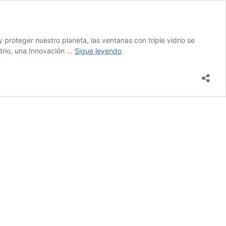
proteger nuestro planeta, las ventanas con triple vidrio se
Ventanas
idrio, una Innovación …
Sigue leyendo
con
triple
vidrio