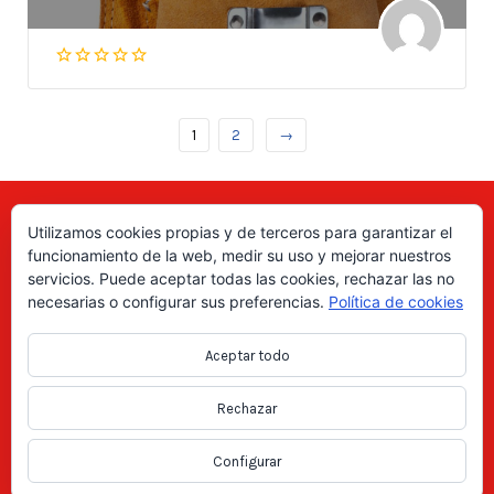
1
2
→
Utilizamos cookies propias y de terceros para garantizar el
Aquí puede encontrar las direcciones de empresas, autónomos,
funcionamiento de la web, medir su uso y mejorar nuestros
fabricantes locales, asociaciones, etc; de todo el país. ¡Valore sus
servicios. Puede aceptar todas las cookies, rechazar las no
productos y servicios para ayudar a los usuarios a tomar la decisión
necesarias o configurar sus preferencias.
Política de cookies
correcta!, gracias a nuestro directorio de profesionales Revise las
ofertas de trabajo y empleo que se anuncian en el directorio y
Aceptar todo
consiga trabajos según le interese, en los anuncios locales.
Rechazar
Copyright Directorio Mahico Soluciones © 2021. Todos los derechos
reservados -
Aviso legal
|
Política de privacidad
|
Cookies
Configurar