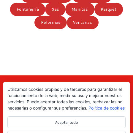
Fontanería
Gas
Manitas
Parquet
Reformas
Ventanas
Utilizamos cookies propias y de terceros para garantizar el
Aquí puede encontrar las direcciones de empresas, autónomos,
funcionamiento de la web, medir su uso y mejorar nuestros
fabricantes locales, asociaciones, etc; de todo el país. ¡Valore sus
servicios. Puede aceptar todas las cookies, rechazar las no
productos y servicios para ayudar a los usuarios a tomar la decisión
necesarias o configurar sus preferencias.
Política de cookies
correcta!, gracias a nuestro directorio de profesionales Revise las
ofertas de trabajo y empleo que se anuncian en el directorio y
Aceptar todo
consiga trabajos según le interese, en los anuncios locales.