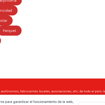
arpintería
tricidad
Solar
Parquet
autónomos, fabricantes locales, asociaciones, etc; de todo el país. ¡
uestro directorio de profesionales Revise las ofertas de trabajo y emp
ros para garantizar el funcionamiento de la web,
s. Copyright Directorio Mahico Soluciones © 2021. Todos los derechos 