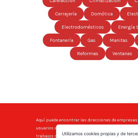
Calefacción
Climatización
C
Cerrajería
Domótica
Elec
Electrodomésticos
Energía 
Fontanería
Gas
Manitas
Reformas
Ventanas
Aquí puede encontrar las direcciones de empresas, 
usuarios a tomar la decisión correcta!, gracias a n
Utilizamos cookies propias y de terce
trabajos según le interese, en los anuncios locale