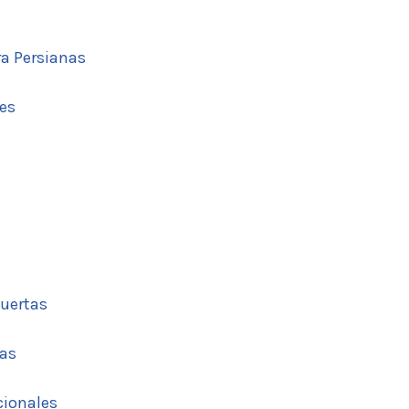
a Persianas
tes
uertas
cas
cionales