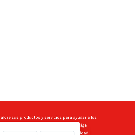
Valore sus productos y servicios para ayudar a los
leo que se anuncian en el directorio y consiga
reservados -
Aviso legal
|
Política de privacidad
|