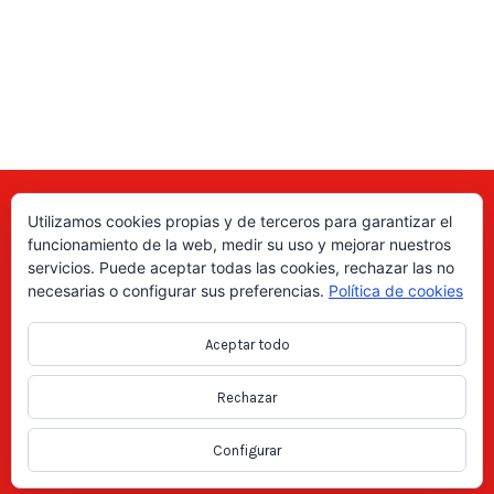
Utilizamos cookies propias y de terceros para garantizar el
Aquí puede encontrar las direcciones de empresas, autónomos,
funcionamiento de la web, medir su uso y mejorar nuestros
fabricantes locales, asociaciones, etc; de todo el país. ¡Valore sus
servicios. Puede aceptar todas las cookies, rechazar las no
productos y servicios para ayudar a los usuarios a tomar la decisión
necesarias o configurar sus preferencias.
Política de cookies
correcta!, gracias a nuestro directorio de profesionales Revise las
ofertas de trabajo y empleo que se anuncian en el directorio y
Aceptar todo
consiga trabajos según le interese, en los anuncios locales.
Rechazar
Copyright Directorio Mahico Soluciones © 2021. Todos los derechos
reservados -
Aviso legal
|
Política de privacidad
|
Cookies
Configurar