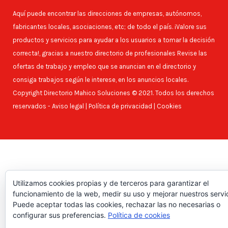
Aquí puede encontrar las direcciones de empresas, autónomos,
fabricantes locales, asociaciones, etc; de todo el país. ¡Valore sus
productos y servicios para ayudar a los usuarios a tomar la decisión
correcta!, gracias a nuestro directorio de profesionales Revise las
ofertas de trabajo y empleo que se anuncian en el directorio y
consiga trabajos según le interese, en los anuncios locales.
Copyright Directorio Mahico Soluciones © 2021. Todos los derechos
reservados -
Aviso legal
|
Política de privacidad
|
Cookies
Utilizamos cookies propias y de terceros para garantizar el
funcionamiento de la web, medir su uso y mejorar nuestros servic
Puede aceptar todas las cookies, rechazar las no necesarias o
configurar sus preferencias.
Política de cookies