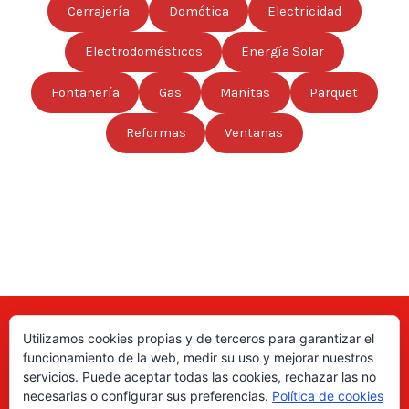
Cerrajería
Domótica
Electricidad
Electrodomésticos
Energía Solar
Fontanería
Gas
Manitas
Parquet
Reformas
Ventanas
Utilizamos cookies propias y de terceros para garantizar el
Aquí puede encontrar las direcciones de empresas, autónomos,
funcionamiento de la web, medir su uso y mejorar nuestros
fabricantes locales, asociaciones, etc; de todo el país. ¡Valore sus
servicios. Puede aceptar todas las cookies, rechazar las no
productos y servicios para ayudar a los usuarios a tomar la decisión
necesarias o configurar sus preferencias.
Política de cookies