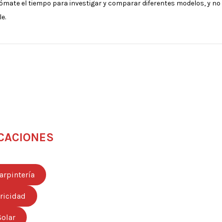
. Tómate el tiempo para investigar y comparar diferentes modelos, y 
e.
CACIONES
arpintería
tricidad
Solar