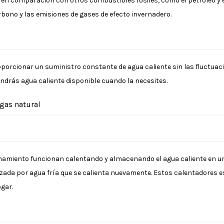
en comparación con otros combustibles fósiles, como el petróleo y el
arbono y las emisiones de gases de efecto invernadero.
orcionar un suministro constante de agua caliente sin las fluctuac
endrás agua caliente disponible cuando la necesites.
gas natural
amiento funcionan calentando y almacenando el agua caliente en un
lazada por agua fría que se calienta nuevamente. Estos calentadores 
gar.