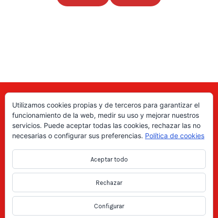
Utilizamos cookies propias y de terceros para garantizar el
Aquí puede encontrar las direcciones de empresas, autónomos,
funcionamiento de la web, medir su uso y mejorar nuestros
fabricantes locales, asociaciones, etc; de todo el país. ¡Valore sus
servicios. Puede aceptar todas las cookies, rechazar las no
productos y servicios para ayudar a los usuarios a tomar la decisión
necesarias o configurar sus preferencias.
Política de cookies
correcta!, gracias a nuestro directorio de profesionales Revise las
ofertas de trabajo y empleo que se anuncian en el directorio y
Aceptar todo
consiga trabajos según le interese, en los anuncios locales.
Rechazar
Copyright Directorio Mahico Soluciones © 2021. Todos los derechos
reservados -
Aviso legal
|
Política de privacidad
|
Cookies
Configurar