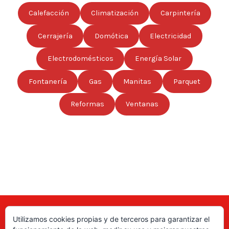
Calefacción
Climatización
Carpintería
Cerrajería
Domótica
Electricidad
Electrodomésticos
Energía Solar
Fontanería
Gas
Manitas
Parquet
Reformas
Ventanas
Utilizamos cookies propias y de terceros para garantizar el
Aquí puede encontrar las direcciones de empresas, autónomos,