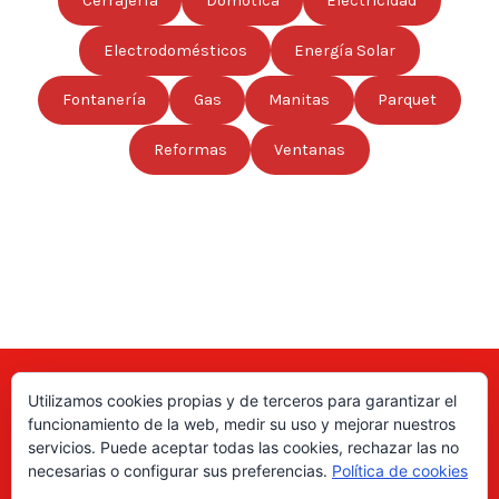
Cerrajería
Domótica
Electricidad
Electrodomésticos
Energía Solar
Fontanería
Gas
Manitas
Parquet
Reformas
Ventanas
Utilizamos cookies propias y de terceros para garantizar el
Aquí puede encontrar las direcciones de empresas, autónomos,
funcionamiento de la web, medir su uso y mejorar nuestros
fabricantes locales, asociaciones, etc; de todo el país. ¡Valore sus
servicios. Puede aceptar todas las cookies, rechazar las no
productos y servicios para ayudar a los usuarios a tomar la decisión
necesarias o configurar sus preferencias.
Política de cookies
correcta!, gracias a nuestro directorio de profesionales Revise las