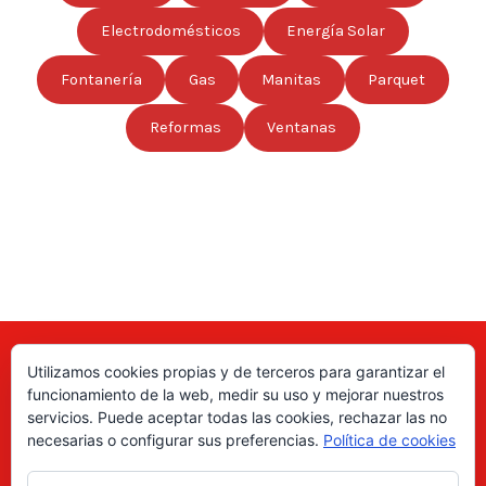
Electrodomésticos
Energía Solar
Fontanería
Gas
Manitas
Parquet
Reformas
Ventanas
Utilizamos cookies propias y de terceros para garantizar el
Aquí puede encontrar las direcciones de empresas, autónomos,
funcionamiento de la web, medir su uso y mejorar nuestros
fabricantes locales, asociaciones, etc; de todo el país. ¡Valore sus
servicios. Puede aceptar todas las cookies, rechazar las no
productos y servicios para ayudar a los usuarios a tomar la decisión
necesarias o configurar sus preferencias.
Política de cookies
correcta!, gracias a nuestro directorio de profesionales Revise las