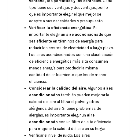
ventana, los portátiles y los centrales
. Cada
tipo tiene sus ventajas y desventajas, por lo
que es importante elegir el que mejor se
adapte a sus necesidades y presupuesto.
Verificar la eficiencia energética
: Es
importante elegir un
aire acondicionado
que
sea eficiente en términos de energía para
reducir los costos de electricidad a largo plazo.
Los aires acondicionados con una clasificación
de eficiencia energética más alta consumen
menos energía para producir la misma
cantidad de enfriamiento que los de menor
eficiencia.
Considerar la calidad del aire
: Algunos
aires
acondicionados
también pueden mejorar la
calidad del aire al filtrar el polvo y otros
alérgenos del aire. Si tiene problemas de
alergias, es importante elegir un
aire
acondicionado
con un filtro de alta eficiencia
para mejorar la calidad del aire en su hogar.
Verificar el nivel de ruido: Los aire
s