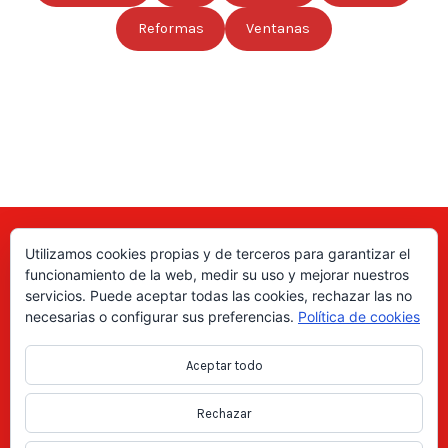
Reformas
Ventanas
Utilizamos cookies propias y de terceros para garantizar el
Aquí puede encontrar las direcciones de empresas, autónomos,
funcionamiento de la web, medir su uso y mejorar nuestros
fabricantes locales, asociaciones, etc; de todo el país. ¡Valore sus
servicios. Puede aceptar todas las cookies, rechazar las no
productos y servicios para ayudar a los usuarios a tomar la decisión
necesarias o configurar sus preferencias.
Política de cookies
correcta!, gracias a nuestro directorio de profesionales Revise las
ofertas de trabajo y empleo que se anuncian en el directorio y
Aceptar todo
consiga trabajos según le interese, en los anuncios locales.
Rechazar
Copyright Directorio Mahico Soluciones © 2021. Todos los derechos
reservados -
Aviso legal
|
Política de privacidad
|
Cookies