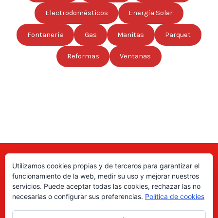
Electrodomésticos
Energía Solar
Fontanería
Gas
Manitas
Parquet
Reformas
Ventanas
Utilizamos cookies propias y de terceros para garantizar el
Aquí puede encontrar las direcciones de empresas, autónomos,
funcionamiento de la web, medir su uso y mejorar nuestros
fabricantes locales, asociaciones, etc; de todo el país. ¡Valore sus
servicios. Puede aceptar todas las cookies, rechazar las no
productos y servicios para ayudar a los usuarios a tomar la decisión
necesarias o configurar sus preferencias.
Política de cookies
correcta!, gracias a nuestro directorio de profesionales Revise las