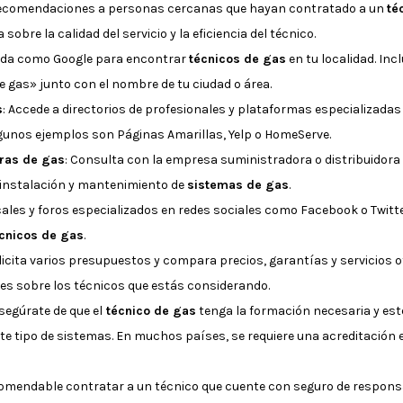
 recomendaciones a personas cercanas que hayan contratado a un
té
obre la calidad del servicio y la eficiencia del técnico.
ueda como Google para encontrar
técnicos de gas
en tu localidad. In
de gas» junto con el nombre de tu ciudad o área.
s
: Accede a directorios de profesionales y plataformas especializadas
lgunos ejemplos son Páginas Amarillas, Yelp o HomeServe.
oras de gas
: Consulta con la empresa suministradora o distribuidora
 instalación y mantenimiento de
sistemas de gas
.
ocales y foros especializados en redes sociales como Facebook o Twit
cnicos de gas
.
olicita varios presupuestos y compara precios, garantías y servicios 
ntes sobre los técnicos que estás considerando.
Asegúrate de que el
técnico de gas
tenga la formación necesaria y esté
te tipo de sistemas. En muchos países, se requiere una acreditación 
comendable contratar a un técnico que cuente con seguro de responsab