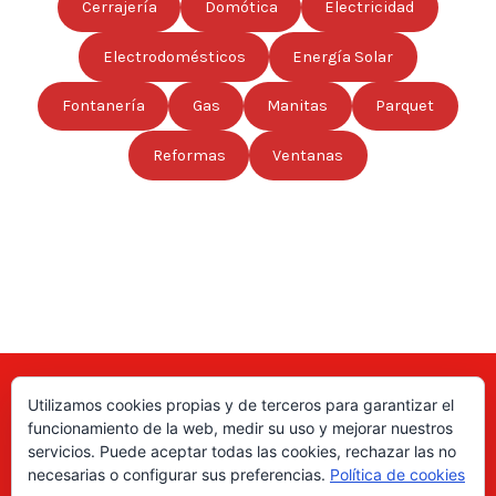
Cerrajería
Domótica
Electricidad
Electrodomésticos
Energía Solar
Fontanería
Gas
Manitas
Parquet
Reformas
Ventanas
Utilizamos cookies propias y de terceros para garantizar el
Aquí puede encontrar las direcciones de empresas, autónomos,
funcionamiento de la web, medir su uso y mejorar nuestros
fabricantes locales, asociaciones, etc; de todo el país. ¡Valore sus
servicios. Puede aceptar todas las cookies, rechazar las no
productos y servicios para ayudar a los usuarios a tomar la decisión
necesarias o configurar sus preferencias.
Política de cookies