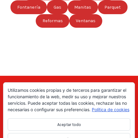
Fontanería
Gas
Manitas
Parquet
Reformas
Ventanas
Utilizamos cookies propias y de terceros para garantizar el
Aquí puede encontrar las direcciones de empresas, autónomos,
funcionamiento de la web, medir su uso y mejorar nuestros
fabricantes locales, asociaciones, etc; de todo el país. ¡Valore sus
servicios. Puede aceptar todas las cookies, rechazar las no
productos y servicios para ayudar a los usuarios a tomar la decisión
necesarias o configurar sus preferencias.
Política de cookies
correcta!, gracias a nuestro directorio de profesionales Revise las
ofertas de trabajo y empleo que se anuncian en el directorio y
Aceptar todo
consiga trabajos según le interese, en los anuncios locales.