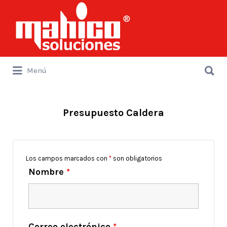
Buscar
por:
Buscar
Menú
por:
Presupuesto Caldera
Los campos marcados con
*
son obligatorios
Nombre
*
Correo electrónico
*