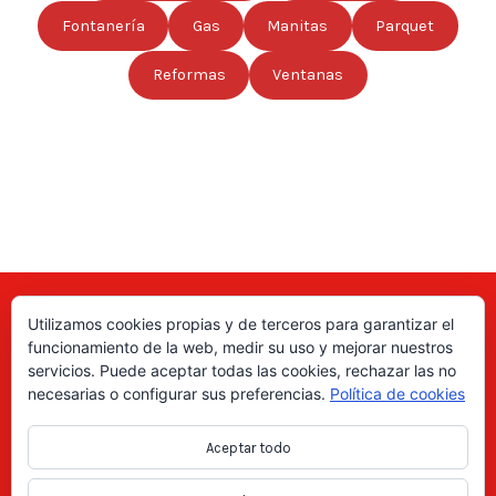
Fontanería
Gas
Manitas
Parquet
Reformas
Ventanas
Utilizamos cookies propias y de terceros para garantizar el
Aquí puede encontrar las direcciones de empresas, autónomos,
funcionamiento de la web, medir su uso y mejorar nuestros
fabricantes locales, asociaciones, etc; de todo el país. ¡Valore sus
servicios. Puede aceptar todas las cookies, rechazar las no
productos y servicios para ayudar a los usuarios a tomar la decisión
necesarias o configurar sus preferencias.
Política de cookies
correcta!, gracias a nuestro directorio de profesionales Revise las
ofertas de trabajo y empleo que se anuncian en el directorio y
Aceptar todo
consiga trabajos según le interese, en los anuncios locales.