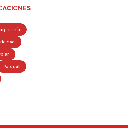
CACIONES
arpintería
tricidad
Solar
Parquet