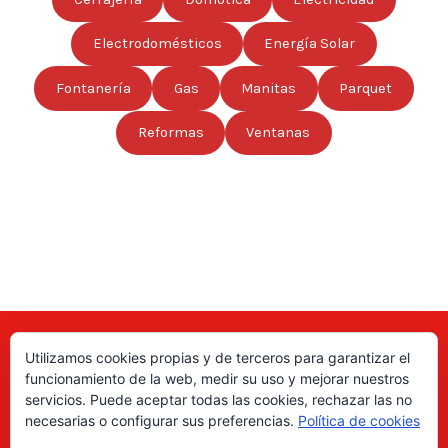
Electrodomésticos
Energía Solar
Fontanería
Gas
Manitas
Parquet
Reformas
Ventanas
Utilizamos cookies propias y de terceros para garantizar el
Aquí puede encontrar las direcciones de empresas, autónomos,
funcionamiento de la web, medir su uso y mejorar nuestros
fabricantes locales, asociaciones, etc; de todo el país. ¡Valore sus
servicios. Puede aceptar todas las cookies, rechazar las no
productos y servicios para ayudar a los usuarios a tomar la decisión
necesarias o configurar sus preferencias.
Política de cookies
correcta!, gracias a nuestro directorio de profesionales Revise las