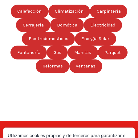
Calefacción
Climatización
Carpintería
Cerrajería
Domótica
Electricidad
Electrodomésticos
Energía Solar
Fontanería
Gas
Manitas
Parquet
Reformas
Ventanas
Utilizamos cookies propias y de terceros para garantizar el
Aquí puede encontrar las direcciones de empresas, autónomos,