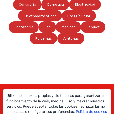
Cerrajería
Domótica
Electricidad
Electrodomésticos
Energía Solar
Fontanería
Gas
Manitas
Parquet
Reformas
Ventanas
Utilizamos cookies propias y de terceros para garantizar el
Aquí puede encontrar las direcciones de empresas, autónomos,
funcionamiento de la web, medir su uso y mejorar nuestros
fabricantes locales, asociaciones, etc; de todo el país. ¡Valore sus
servicios. Puede aceptar todas las cookies, rechazar las no
productos y servicios para ayudar a los usuarios a tomar la decisión
necesarias o configurar sus preferencias.
Política de cookies