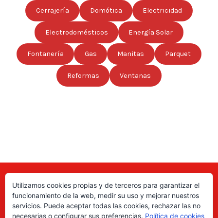
Cerrajería
Domótica
Electricidad
Electrodomésticos
Energía Solar
Fontanería
Gas
Manitas
Parquet
Reformas
Ventanas
Utilizamos cookies propias y de terceros para garantizar el
Aquí puede encontrar las direcciones de empresas, autónomos,
funcionamiento de la web, medir su uso y mejorar nuestros
fabricantes locales, asociaciones, etc; de todo el país. ¡Valore sus
servicios. Puede aceptar todas las cookies, rechazar las no
productos y servicios para ayudar a los usuarios a tomar la decisión
necesarias o configurar sus preferencias.
Política de cookies