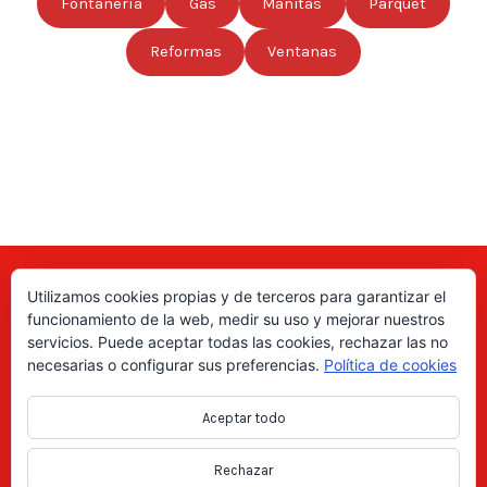
Fontanería
Gas
Manitas
Parquet
Reformas
Ventanas
Utilizamos cookies propias y de terceros para garantizar el
Aquí puede encontrar las direcciones de empresas, autónomos,
funcionamiento de la web, medir su uso y mejorar nuestros
fabricantes locales, asociaciones, etc; de todo el país. ¡Valore sus
servicios. Puede aceptar todas las cookies, rechazar las no
productos y servicios para ayudar a los usuarios a tomar la decisión
necesarias o configurar sus preferencias.
Política de cookies
correcta!, gracias a nuestro directorio de profesionales Revise las
ofertas de trabajo y empleo que se anuncian en el directorio y
Aceptar todo
consiga trabajos según le interese, en los anuncios locales.
Rechazar
Copyright Directorio Mahico Soluciones © 2021. Todos los derechos