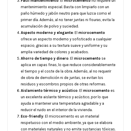
Fácil mantenimiento
: El
microcemento
no requiere un
mantenimiento especial. Basta con limpiarlo con un
paño húmedo y jabón neutro para que luzca como el
primer día. Además, al no tener juntas ni fisuras, evita la
acumulación de polvo y suciedad.
Aspecto moderno y elegante
: El
microcemento
ofrece un aspecto moderno y sofisticado a cualquier
espacio, gracias a su textura suave y uniforme y su
amplia variedad de colores y acabados.
Ahorro de tiempo y dinero
: El
microcemento
se
aplica en capas finas, lo que reduce considerablemente
el tiempo y el coste de la obra. Además, al no requerir
de obra de demolición ni de juntas, se evitan los
residuos y escombros propios de otras reformas.
Aislamiento térmico y acústico
: El
microcemento
es
un excelente aislante térmico y acústico, por lo que
ayuda a mantener una temperatura agradable y a
reducir el ruido en el interior de la vivienda.
Eco-friendly
: El microcemento es un material
respetuoso con el medio ambiente, ya que se elabora
con materiales naturales y no emite sustancias tóxicas.