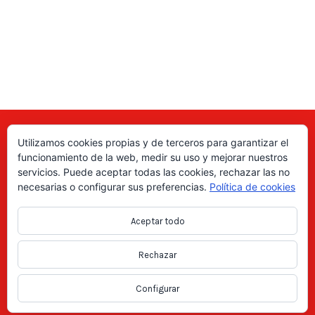
Utilizamos cookies propias y de terceros para garantizar el
Aquí puede encontrar las direcciones de empresas, autónomos,
funcionamiento de la web, medir su uso y mejorar nuestros
fabricantes locales, asociaciones, etc; de todo el país. ¡Valore sus
servicios. Puede aceptar todas las cookies, rechazar las no
productos y servicios para ayudar a los usuarios a tomar la decisión
necesarias o configurar sus preferencias.
Política de cookies
correcta!, gracias a nuestro directorio de profesionales Revise las
ofertas de trabajo y empleo que se anuncian en el directorio y
Aceptar todo
consiga trabajos según le interese, en los anuncios locales.
Rechazar
Copyright Directorio Mahico Soluciones © 2021. Todos los derechos
reservados -
Aviso legal
|
Política de privacidad
|
Cookies
Configurar