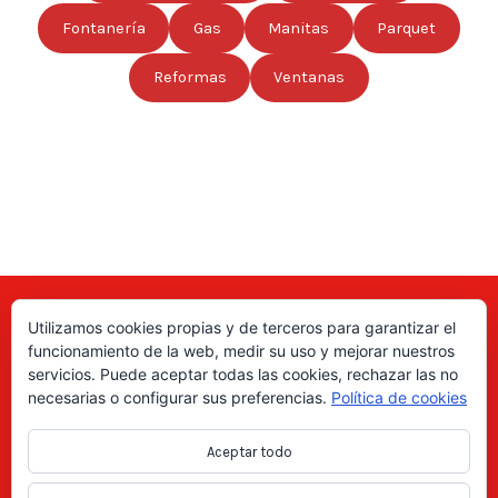
Fontanería
Gas
Manitas
Parquet
Reformas
Ventanas
Utilizamos cookies propias y de terceros para garantizar el
Aquí puede encontrar las direcciones de empresas, autónomos,
funcionamiento de la web, medir su uso y mejorar nuestros
fabricantes locales, asociaciones, etc; de todo el país. ¡Valore sus
servicios. Puede aceptar todas las cookies, rechazar las no
productos y servicios para ayudar a los usuarios a tomar la decisión
necesarias o configurar sus preferencias.
Política de cookies
correcta!, gracias a nuestro directorio de profesionales Revise las
ofertas de trabajo y empleo que se anuncian en el directorio y
Aceptar todo
consiga trabajos según le interese, en los anuncios locales.