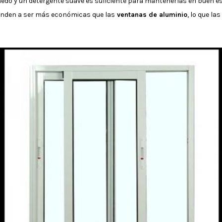
do y un detergente suave es suficiente para mantenerlas en buen es
enden a ser más económicas que las
ventanas de aluminio
, lo que la