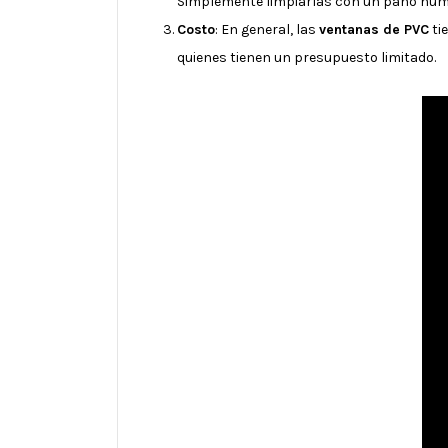
Simplemente limpiarlas con un paño húme
Costo
: En general, las
ventanas de PVC
ti
quienes tienen un presupuesto limitado.