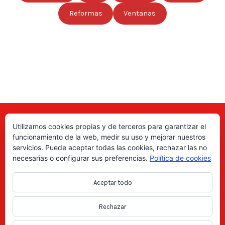
Reformas
Ventanas
Utilizamos cookies propias y de terceros para garantizar el
Aquí puede encontrar las direcciones de empresas, autónomos,
funcionamiento de la web, medir su uso y mejorar nuestros
fabricantes locales, asociaciones, etc; de todo el país. ¡Valore sus
servicios. Puede aceptar todas las cookies, rechazar las no
productos y servicios para ayudar a los usuarios a tomar la decisión
necesarias o configurar sus preferencias.
Política de cookies
correcta!, gracias a nuestro directorio de profesionales Revise las
ofertas de trabajo y empleo que se anuncian en el directorio y
Aceptar todo
consiga trabajos según le interese, en los anuncios locales.
Rechazar
Copyright Directorio Mahico Soluciones © 2021. Todos los derechos
reservados -
Aviso legal
|
Política de privacidad
|
Cookies