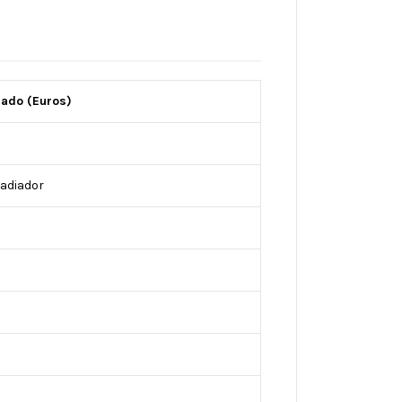
mado (Euros)
radiador