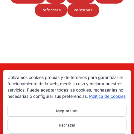
Reformas
Ventanas
Utilizamos cookies propias y de terceros para garantizar el
Aquí puede encontrar las direcciones de empresas, autónomos,
funcionamiento de la web, medir su uso y mejorar nuestros
fabricantes locales, asociaciones, etc; de todo el país. ¡Valore sus
servicios. Puede aceptar todas las cookies, rechazar las no
productos y servicios para ayudar a los usuarios a tomar la decisión
necesarias o configurar sus preferencias.
Política de cookies
correcta!, gracias a nuestro directorio de profesionales Revise las
ofertas de trabajo y empleo que se anuncian en el directorio y
Aceptar todo
consiga trabajos según le interese, en los anuncios locales.
Rechazar
Copyright Directorio Mahico Soluciones © 2021. Todos los derechos
reservados -
Aviso legal
|
Política de privacidad
|
Cookies