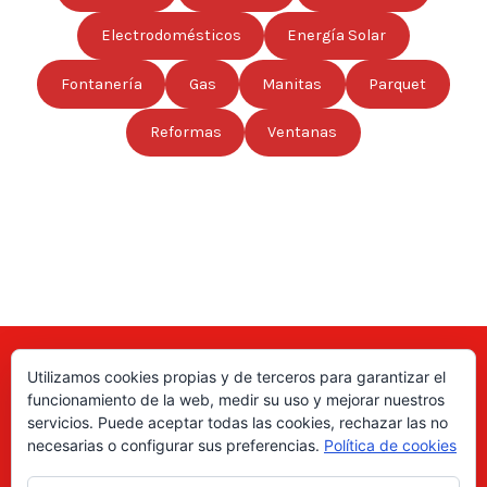
Electrodomésticos
Energía Solar
Fontanería
Gas
Manitas
Parquet
Reformas
Ventanas
Utilizamos cookies propias y de terceros para garantizar el
Aquí puede encontrar las direcciones de empresas, autónomos,
funcionamiento de la web, medir su uso y mejorar nuestros
fabricantes locales, asociaciones, etc; de todo el país. ¡Valore sus
servicios. Puede aceptar todas las cookies, rechazar las no
productos y servicios para ayudar a los usuarios a tomar la decisión
necesarias o configurar sus preferencias.
Política de cookies
correcta!, gracias a nuestro directorio de profesionales Revise las